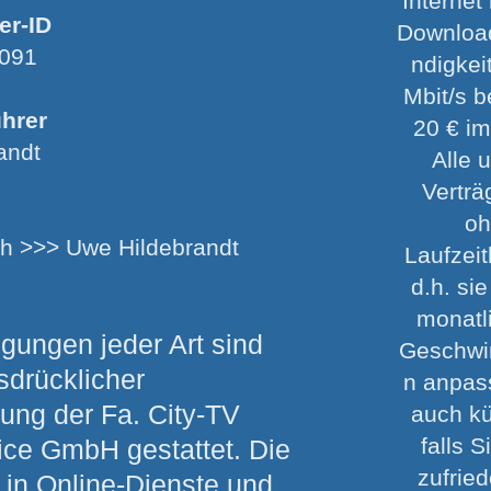
Internet
er-ID
Downloa
 091
ndigkei
Mbit/s b
hrer
20 € i
andt
Alle 
Verträ
o
ch >>> Uwe Hildebrandt
Laufzei
d.h. si
monatl
tigungen jeder Art sind
Geschwi
sdrücklicher
n anpas
ng der Fa. City-TV
auch k
falls S
ice GmbH gestattet. Die
zufrie
in Online-Dienste und