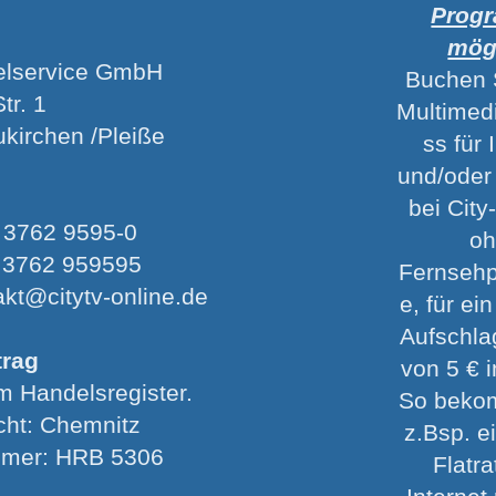
Prog
mög
elservice GmbH
Buchen 
tr. 1
Multimed
kirchen /Pleiße
ss für 
und/oder
bei Cit
9 3762 9595-0
o
9 3762 959595
Fernseh
akt@citytv-online.de
e, für ei
Aufschla
trag
von 5 € 
m Handelsregister.
So beko
cht: Chemnitz
z.Bsp. e
mmer: HRB 5306
Flatra