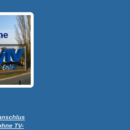
he
tanschlus
ohne TV-