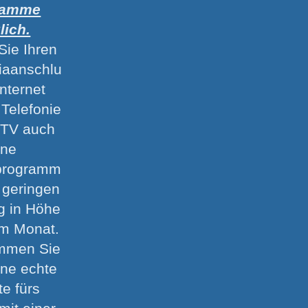
ramme
lich.
Sie Ihren
iaanschlu
Internet
 Telefonie
y-TV auch
hne
programm
n geringen
g in Höhe
im Monat.
mmen Sie
ine echte
te fürs