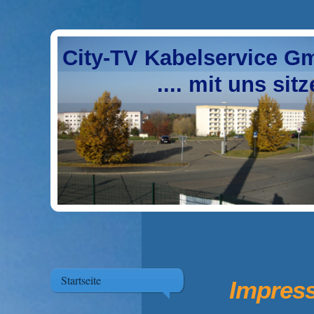
City-TV Kabelservice 
.... mit uns sitzen S
Startseite
Impres