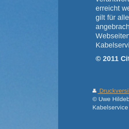
erreicht w
gilt für a
angebracht
Webseiten
Kabelserv
© 2011 C
Druckvers
© Uwe Hildeb
Kabelservic