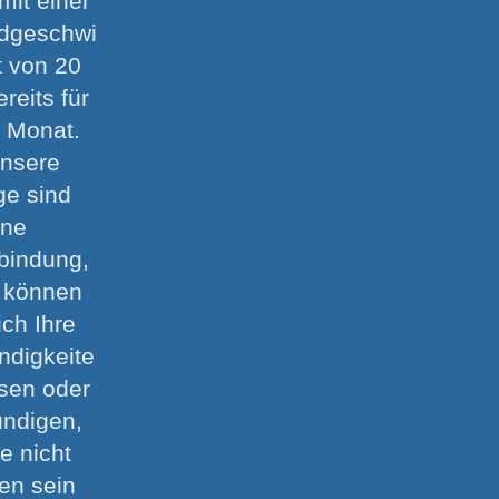
 mit einer
dgeschwi
t von 20
ereits für
m Monat.
unsere
ge sind
hne
tbindung,
e können
ich Ihre
ndigkeite
sen oder
ündigen,
ie nicht
den sein