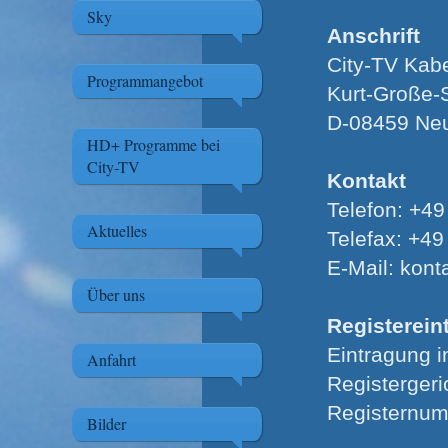
Sky
Anschrift
City-TV Kab
Programmangebot
Kurt-Große-S
D-08459 Neu
HD+ Programme bei
City-TV
Kontakt
Telefon: +4
Aktuelles
Telefax: +4
E-Mail: kont
Über uns
Registerein
Eintragung i
Anfahrt
Registergeri
Registernu
Bilder