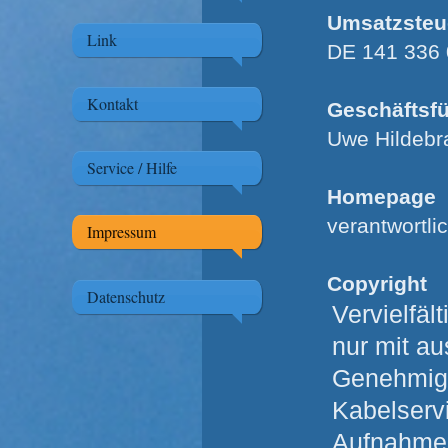
Umsatzsteu
Link
DE 141 336
Kontakt
Geschäftsfü
Uwe Hildebr
Service / Hilfe
Homepage
verantwortli
Impressum
Copyright
Datenschutz
Vervielfäl
nur mit au
Genehmigu
Kabelserv
Aufnahme 