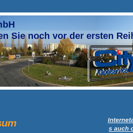
GmbH
ie noch vor der ersten Rei
Interne
sum
s auch 