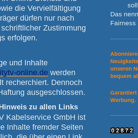
sol
owie die Vervielfältigung
Das nenn
räger dürfen nur nach
Fairness !
 schriftlicher Zustimmung
s erfolgen.
Abonniere
Neuigkeit
ge und Inhalte
unseren N
tytv-online.de
werden
bequem al
lt recherchiert. Dennoch
 Haftung ausgeschlossen.
Garantiert
Werbung.
Hinweis zu allen Links
TV Kabelservice GmbH ist
die Inhalte fremder Seiten
lich, die über einen Link