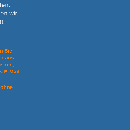
lten.
en wir
!!
n Sie
en aus
etzen,
s E-Mail.
 ohne