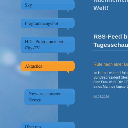
Sky
Welt!
Programmangebot
RSS-Feed be
HD+ Programme bei
Tagesscha
City-TV
Rufe nach einer B
Aktuelles
Im Herbst wollen Unio
Bundespräsident Stein
eine Frau wird. Die C
eines Mannes kursiert
News aus unseren
06.08.2026
Netzen
Über uns