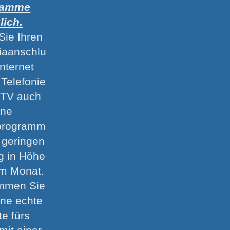
ramme
lich.
Sie Ihren
iaanschlu
Internet
 Telefonie
y-TV auch
hne
programm
n geringen
g in Höhe
im Monat.
mmen Sie
ine echte
te fürs