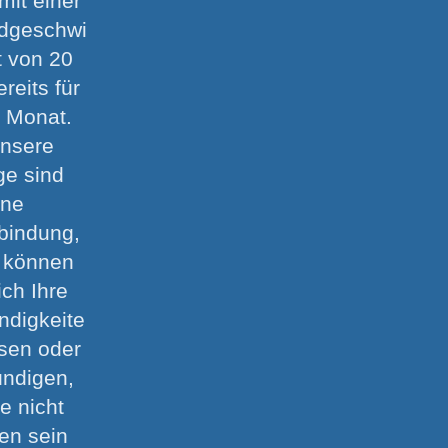
 mit einer
dgeschwi
t von 20
ereits für
m Monat.
unsere
ge sind
hne
tbindung,
e können
ich Ihre
ndigkeite
sen oder
ündigen,
ie nicht
den sein