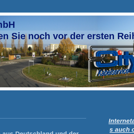
GmbH
ie noch vor der ersten Rei
Interne
s auch 
 aus Deutschland und der