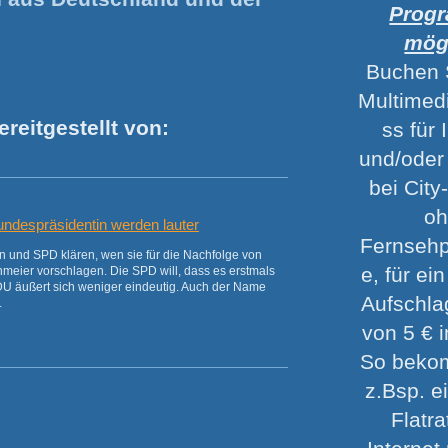
Prog
mög
Buchen 
Multimed
reitgestellt von:
ss für 
u
und/oder
bei Cit
o
undespräsidentin werden lauter
Fernseh
n und SPD klären, wen sie für die Nachfolge von
e, für ei
meier vorschlagen. Die SPD will, dass es erstmals
DU äußert sich weniger eindeutig. Auch der Name
Aufschla
.
von 5 € 
So beko
z.Bsp. e
Flatra