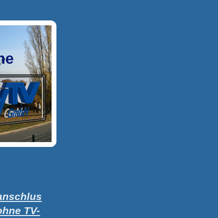
he
tanschlus
ohne TV-