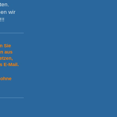
lten.
en wir
!!
n Sie
en aus
etzen,
s E-Mail.
 ohne