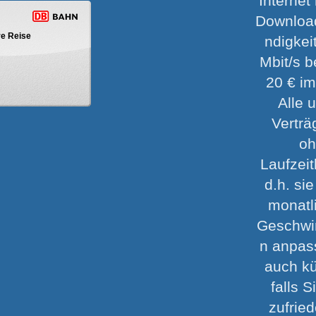
Internet
Downloa
hre Reise
ndigkei
Mbit/s b
20 € i
Alle 
Verträ
o
Laufzei
d.h. si
monatl
Geschwi
n anpas
auch k
falls S
zufrie